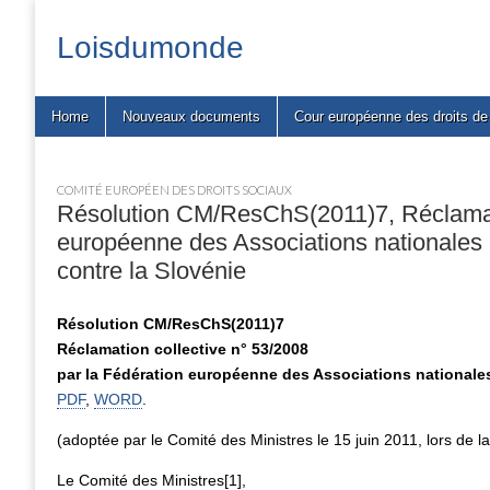
Loisdumonde
Main
Skip
Home
Nouveaux documents
Cour européenne des droits d
menu
to
content
COMITÉ EUROPÉEN DES DROITS SOCIAUX
Résolution CM/ResChS(2011)7, Réclamati
européenne des Associations nationales 
contre la Slovénie
Résolution CM/ResChS(2011)7
Réclamation collective n° 53/2008
par la Fédération européenne des Associations nationales
PDF
,
WORD
.
(adoptée par le Comité des Ministres le 15 juin 2011, lors de 
Le Comité des Ministres[1],