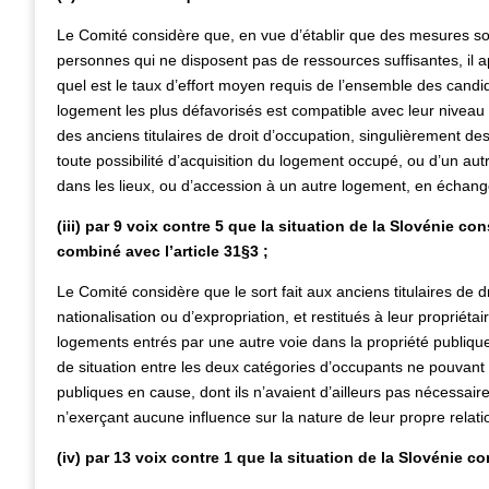
Le Comité considère que, en vue d’établir que des mesures son
personnes qui ne disposent pas de ressources suffisantes, il ap
quel est le taux d’effort moyen requis de l’ensemble des cand
logement les plus défavorisés est compatible avec leur niveau
des anciens titulaires de droit d’occupation, singulièrement 
toute possibilité d’acquisition du logement occupé, ou d’un autr
dans les lieux, ou d’accession à un autre logement, en échang
(iii) par 9 voix contre 5 que la situation de la Slovénie con
combiné avec l’article 31§3 ;
Le Comité considère que le sort fait aux anciens titulaires de 
nationalisation ou d’expropriation, et restitués à leur propriéta
logements entrés par une autre voie dans la propriété publiqu
de situation entre les deux catégories d’occupants ne pouvant 
publiques en cause, dont ils n’avaient d’ailleurs pas nécessa
n’exerçant aucune influence sur la nature de leur propre relatio
(iv) par 13 voix contre 1 que la situation de la Slovénie con