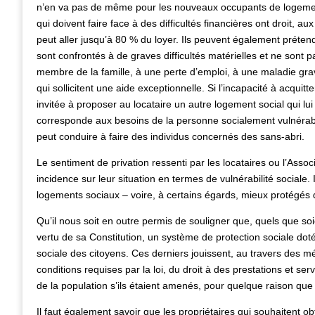
n’en va pas de même pour les nouveaux occupants de logements
qui doivent faire face à des difficultés financières ont droit, a
peut aller jusqu’à 80 % du loyer. Ils peuvent également prétend
sont confrontés à de graves difficultés matérielles et ne sont 
membre de la famille, à une perte d’emploi, à une maladie grave,
qui sollicitent une aide exceptionnelle. Si l’incapacité à acquitt
invitée à proposer au locataire un autre logement social qui l
corresponde aux besoins de la personne socialement vulnérab
peut conduire à faire des individus concernés des sans-abri.
Le sentiment de privation ressenti par les locataires ou l’Asso
incidence sur leur situation en termes de vulnérabilité sociale.
logements sociaux – voire, à certains égards, mieux protégés 
Qu’il nous soit en outre permis de souligner que, quels que soi
vertu de sa Constitution, un système de protection sociale dot
sociale des citoyens. Ces derniers jouissent, au travers des mé
conditions requises par la loi, du droit à des prestations et ser
de la population s’ils étaient amenés, pour quelque raison que 
Il faut également savoir que les propriétaires qui souhaitent o