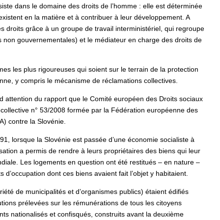
ssiste dans le domaine des droits de l’homme : elle est déterminée
 existent en la matière et à contribuer à leur développement. A
s droits grâce à un groupe de travail interministériel, qui regroupe
ns non gouvernementales) et le médiateur en charge des droits de
 les plus rigoureuses qui soient sur le terrain de la protection
enne, y compris le mécanisme de réclamations collectives.
d attention du rapport que le Comité européen des Droits sociaux
 collective n° 53/2008 formée par la Fédération européenne des
A) contre la Slovénie.
991, lorsque la Slovénie est passée d’une économie socialiste à
ation a permis de rendre à leurs propriétaires des biens qui leur
diale. Les logements en question ont été restitués – en nature –
its d’occupation dont ces biens avaient fait l’objet y habitaient.
iété de municipalités et d’organismes publics) étaient édifiés
utions prélevées sur les rémunérations de tous les citoyens
ents nationalisés et confisqués, construits avant la deuxième