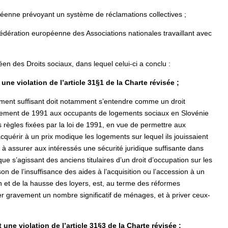
ropéenne prévoyant un système de réclamations collectives ;
édération européenne des Associations nationales travaillant avec
en des Droits sociaux, dans lequel celui-ci a conclu :
 une violation de l’article 31§1 de la Charte révisée ;
ement suffisant doit notamment s’entendre comme un droit
 logement de 1991 aux occupants de logements sociaux en Slovénie
s règles fixées par la loi de 1991, en vue de permettre aux
’acquérir à un prix modique les logements sur lequel ils jouissaient
 à assurer aux intéressés une sécurité juridique suffisante dans
e s’agissant des anciens titulaires d’un droit d’occupation sur les
n de l’insuffisance des aides à l’acquisition ou l’accession à un
on et de la hausse des loyers, est, au terme des réformes
 gravement un nombre significatif de ménages, et à priver ceux-
t une violation de l’article 31§3 de la Charte révisée ;