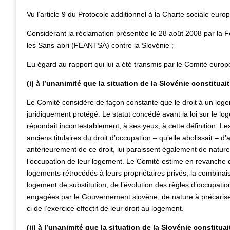
Vu l’article 9 du Protocole additionnel à la Charte sociale eu
Considérant la réclamation présentée le 28 août 2008 par la F
les Sans-abri (FEANTSA) contre la Slovénie ;
Eu égard au rapport qui lui a été transmis par le Comité europé
(i) à l’unanimité que la situation de la Slovénie constituait
Le Comité considère de façon constante que le droit à un log
juridiquement protégé. Le statut concédé avant la loi sur le
répondait incontestablement, à ses yeux, à cette définition. Le
anciens titulaires du droit d’occupation – qu’elle abolissait – d
antérieurement de ce droit, lui paraissent également de nature
l’occupation de leur logement. Le Comité estime en revanche qu
logements rétrocédés à leurs propriétaires privés, la combinaiso
logement de substitution, de l’évolution des règles d’occupati
engagées par le Gouvernement slovène, de nature à précariser
ci de l’exercice effectif de leur droit au logement.
(ii) à l’unanimité que la situation de la Slovénie constituai