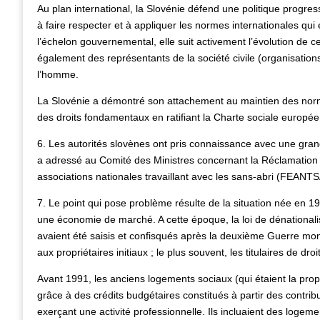
Au plan international, la Slovénie défend une politique progre
à faire respecter et à appliquer les normes internationales qui
l’échelon gouvernemental, elle suit activement l’évolution de ce
également des représentants de la société civile (organisatio
l’homme.
La Slovénie a démontré son attachement au maintien des normes
des droits fondamentaux en ratifiant la Charte sociale europé
6. Les autorités slovènes ont pris connaissance avec une gran
a adressé au Comité des Ministres concernant la Réclamation
associations nationales travaillant avec les sans-abri (FEANTS
7. Le point qui pose problème résulte de la situation née en 1
une économie de marché. A cette époque, la loi de dénationalis
avaient été saisis et confisqués après la deuxième Guerre mon
aux propriétaires initiaux ; le plus souvent, les titulaires de dro
Avant 1991, les anciens logements sociaux (qui étaient la propr
grâce à des crédits budgétaires constitués à partir des contrib
exerçant une activité professionnelle. Ils incluaient des logem