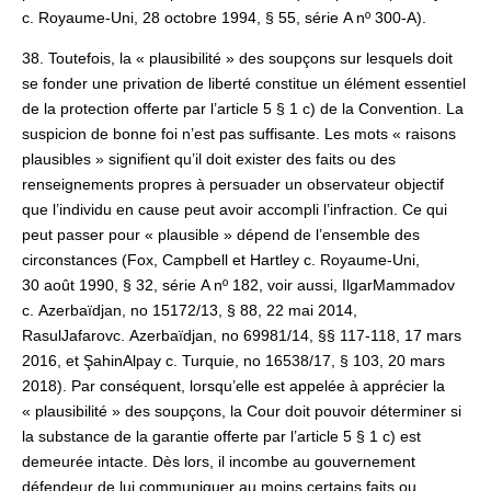
c. Royaume-Uni, 28 octobre 1994, § 55, série A nº 300‑A).
38. Toutefois, la « plausibilité » des soupçons sur lesquels doit
se fonder une privation de liberté constitue un élément essentiel
de la protection offerte par l’article 5 § 1 c) de la Convention. La
suspicion de bonne foi n’est pas suffisante. Les mots « raisons
plausibles » signifient qu’il doit exister des faits ou des
renseignements propres à persuader un observateur objectif
que l’individu en cause peut avoir accompli l’infraction. Ce qui
peut passer pour « plausible » dépend de l’ensemble des
circonstances (Fox, Campbell et Hartley c. Royaume-Uni,
30 août 1990, § 32, série A nº 182, voir aussi, IlgarMammadov
c. Azerbaïdjan, no 15172/13, § 88, 22 mai 2014,
RasulJafarovc. Azerbaïdjan, no 69981/14, §§ 117‑118, 17 mars
2016, et ŞahinAlpay c. Turquie, no 16538/17, § 103, 20 mars
2018). Par conséquent, lorsqu’elle est appelée à apprécier la
« plausibilité » des soupçons, la Cour doit pouvoir déterminer si
la substance de la garantie offerte par l’article 5 § 1 c) est
demeurée intacte. Dès lors, il incombe au gouvernement
défendeur de lui communiquer au moins certains faits ou