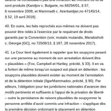
sont produits (Kandjov c. Bulgarie, no 68294/01, § 57,
6 novembre 2008, et Mammadli c. Azerbaïdjan,no 47145/14,
§ 52, 19 avril 2018).
40. En outre, les faits reprochés eux-mêmes ne doivent pas
pouvoir être reliés à l’exercice par le requérant de droits
garantis par la Convention (voir, mutatis mutandis, Merabishvili
c. Géorgie [GC], no 72508/13, § 187, 28 novembre 2017).
41. La Cour tient également à rappeler que les soupçons pesant
sur une personne au moment de son arrestation doivent être
« plausibles » (Fox, Campbell et Hartley, précité, § 33). Il en va
a fortiori de même lorsqu’un suspect est placé en détention : les
soupçons plausibles doivent exister au moment de l’arrestation
et de la détention initiale (IlgarMammadov, précité, § 90). Par
ailleurs, l’obligation pour les juridictions nationales d’avancer des
motifs pertinents et suffisants à l’appui de la privation de liberté
– outre la persistance de raisons plausibles de soupçonner la
personne arrêtée d’avoir commis une infraction – s’applique dès
la première décision ordonnant le placement en détention