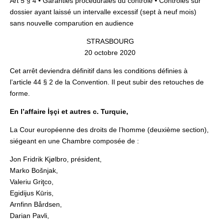
Art 5 § 4 • Garanties procédurales du contrôle • Contrôles sur
dossier ayant laissé un intervalle excessif (sept à neuf mois)
sans nouvelle comparution en audience
STRASBOURG
20 octobre 2020
Cet arrêt deviendra définitif dans les conditions définies à
l’article 44 § 2 de la Convention. Il peut subir des retouches de
forme.
En l’affaire İşçi et autres c. Turquie,
La Cour européenne des droits de l’homme (deuxième section),
siégeant en une Chambre composée de :
Jon Fridrik Kjølbro, président,
Marko Bošnjak,
Valeriu Griţco,
Egidijus Kūris,
Arnfinn Bårdsen,
Darian Pavli,