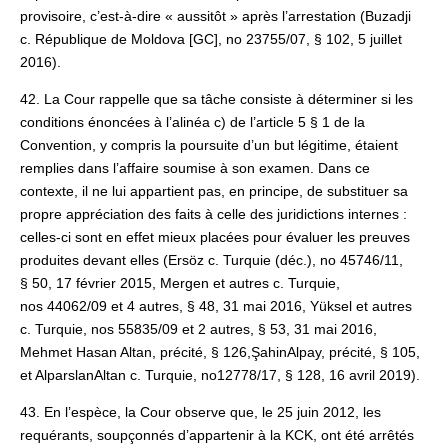
provisoire, c’est-à-dire « aussitôt » après l’arrestation (Buzadji
c. République de Moldova [GC], no 23755/07, § 102, 5 juillet
2016).
42. La Cour rappelle que sa tâche consiste à déterminer si les
conditions énoncées à l’alinéa c) de l’article 5 § 1 de la
Convention, y compris la poursuite d’un but légitime, étaient
remplies dans l’affaire soumise à son examen. Dans ce
contexte, il ne lui appartient pas, en principe, de substituer sa
propre appréciation des faits à celle des juridictions internes :
celles-ci sont en effet mieux placées pour évaluer les preuves
produites devant elles (Ersöz c. Turquie (déc.), no 45746/11,
§ 50, 17 février 2015, Mergen et autres c. Turquie,
nos 44062/09 et 4 autres, § 48, 31 mai 2016, Yüksel et autres
c. Turquie, nos 55835/09 et 2 autres, § 53, 31 mai 2016,
Mehmet Hasan Altan, précité, § 126,ŞahinAlpay, précité, § 105,
et AlparslanAltan c. Turquie, no12778/17, § 128, 16 avril 2019).
43. En l’espèce, la Cour observe que, le 25 juin 2012, les
requérants, soupçonnés d’appartenir à la KCK, ont été arrêtés