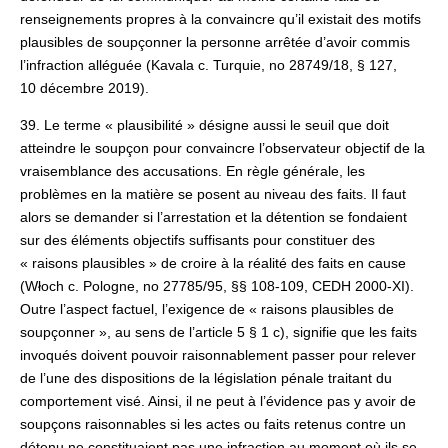
renseignements propres à la convaincre qu’il existait des motifs
plausibles de soupçonner la personne arrêtée d’avoir commis
l’infraction alléguée (Kavala c. Turquie, no 28749/18, § 127,
10 décembre 2019).
39. Le terme « plausibilité » désigne aussi le seuil que doit
atteindre le soupçon pour convaincre l’observateur objectif de la
vraisemblance des accusations. En règle générale, les
problèmes en la matière se posent au niveau des faits. Il faut
alors se demander si l’arrestation et la détention se fondaient
sur des éléments objectifs suffisants pour constituer des
« raisons plausibles » de croire à la réalité des faits en cause
(Włoch c. Pologne, no 27785/95, §§ 108‑109, CEDH 2000-XI).
Outre l’aspect factuel, l’exigence de « raisons plausibles de
soupçonner », au sens de l’article 5 § 1 c), signifie que les faits
invoqués doivent pouvoir raisonnablement passer pour relever
de l’une des dispositions de la législation pénale traitant du
comportement visé. Ainsi, il ne peut à l’évidence pas y avoir de
soupçons raisonnables si les actes ou faits retenus contre un
détenu ne constituaient pas une infraction au moment où ils se