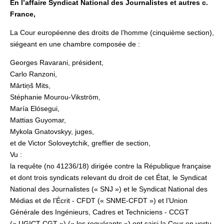
En l’affaire Syndicat National des Journalistes et autres c.
France,
La Cour européenne des droits de l’homme (cinquième section),
siégeant en une chambre composée de :
Georges Ravarani, président,
Carlo Ranzoni,
Mārtiņš Mits,
Stéphanie Mourou-Vikström,
María Elósegui,
Mattias Guyomar,
Mykola Gnatovskyy, juges,
et de Victor Soloveytchik, greffier de section,
Vu :
la requête (no 41236/18) dirigée contre la République française
et dont trois syndicats relevant du droit de cet État, le Syndicat
National des Journalistes (« SNJ ») et le Syndicat National des
Médias et de l’Écrit ‑ CFDT (« SNME-CFDT ») et l’Union
Générale des Ingénieurs, Cadres et Techniciens ‑ CCGT
(« UGICT-CGT ») (« les requérants ») ont saisi la Cour en vertu