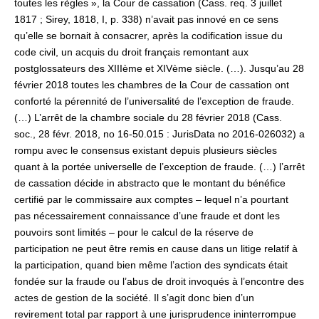
toutes les règles », la Cour de cassation (Cass. req. 3 juillet
1817 ; Sirey, 1818, I, p. 338) n’avait pas innové en ce sens
qu’elle se bornait à consacrer, après la codification issue du
code civil, un acquis du droit français remontant aux
postglossateurs des XIIIème et XIVème siècle. (…). Jusqu’au 28
février 2018 toutes les chambres de la Cour de cassation ont
conforté la pérennité de l’universalité de l’exception de fraude.
(…) L’arrêt de la chambre sociale du 28 février 2018 (Cass.
soc., 28 févr. 2018, no 16-50.015 : JurisData no 2016-026032) a
rompu avec le consensus existant depuis plusieurs siècles
quant à la portée universelle de l’exception de fraude. (…) l’arrêt
de cassation décide in abstracto que le montant du bénéfice
certifié par le commissaire aux comptes – lequel n’a pourtant
pas nécessairement connaissance d’une fraude et dont les
pouvoirs sont limités – pour le calcul de la réserve de
participation ne peut être remis en cause dans un litige relatif à
la participation, quand bien même l’action des syndicats était
fondée sur la fraude ou l’abus de droit invoqués à l’encontre des
actes de gestion de la société. Il s’agit donc bien d’un
revirement total par rapport à une jurisprudence ininterrompue