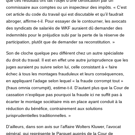
que ces résultats ont fait l’objet d’une certification par un
commissaire aux comptes ou un inspecteur des impôts. « C’est
cet article du code du travail qui est discutable et qu’il faudrait
abroger, affirme-t-il. Pour essayer de le contourner, les avocats
des syndicats de salariés de WKF auraient dû demander des
indemnités pour le préjudice subi par la perte de la réserve de
participation, plutôt que de demander sa reconstitution. »
Son de cloche quelque peu différent chez un autre spécialiste
du droit du travail. Il est en effet une autre jurisprudence que les
juges auraient pu suivre selon lui, celle consistant à « faire
échec à tous les montages frauduleux et leurs conséquences,
en appliquant l’adage selon lequel « la fraude corrompt tout »
(fraus omnia corrumpit), estime-t-il. D’autant plus que la Cour de
cassation n’explique pas pourquoi la fraude ici ne suffit pas à
écarter le montage sociétaire mis en place ayant conduit à la
réduction du bénéfice, contrairement aux solutions
jurisprudentielles traditionnelles. »
D’ailleurs, dans son avis sur l’affaire Wolters Kluwer, l’avocat
général, qui représente le Parquet auprès de la Cour de