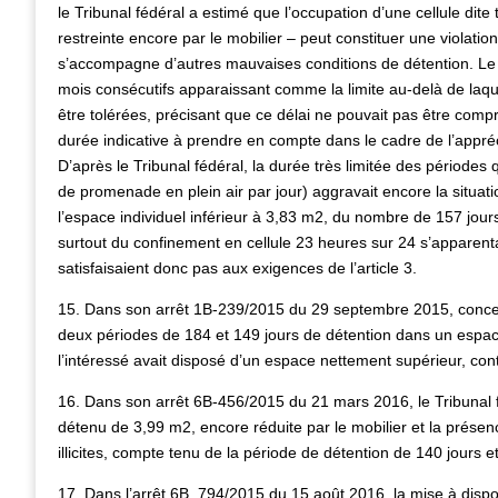
le Tribunal fédéral a estimé que l’occupation d’une cellule dite
restreinte encore par le mobilier – peut constituer une violation 
s’accompagne d’autres mauvaises conditions de détention. Le T
mois consécutifs apparaissant comme la limite au-delà de laq
être tolérées, précisant que ce délai ne pouvait pas être co
durée indicative à prendre en compte dans le cadre de l’appréc
D’après le Tribunal fédéral, la durée très limitée des périodes 
de promenade en plein air par jour) aggravait encore la situati
l’espace individuel inférieur à 3,83 m2, du nombre de 157 jours
surtout du confinement en cellule 23 heures sur 24 s’apparent
satisfaisaient donc pas aux exigences de l’article 3.
15. Dans son arrêt 1B-239/2015 du 29 septembre 2015, concern
deux périodes de 184 et 149 jours de détention dans un espace
l’intéressé avait disposé d’un espace nettement supérieur, cont
16. Dans son arrêt 6B-456/2015 du 21 mars 2016, le Tribunal f
détenu de 3,99 m2, encore réduite par le mobilier et la prése
illicites, compte tenu de la période de détention de 140 jours 
17. Dans l’arrêt 6B_794/2015 du 15 août 2016, la mise à disposi