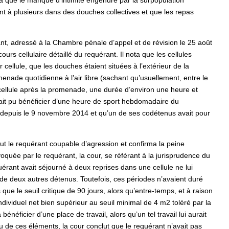
serva que le manque d’intimité engendré par la surpopulation
ent à plusieurs dans des douches collectives et que les repas
nt, adressé à la Chambre pénale d’appel et de révision le 25 août
urs cellulaire détaillé du requérant. Il nota que les cellules
r cellule, que les douches étaient situées à l’extérieur de la
enade quotidienne à l’air libre (sachant qu’usuellement, entre le
n cellule après la promenade, une durée d’environ une heure et
vait pu bénéficier d’une heure de sport hebdomadaire du
s depuis le 9 novembre 2014 et qu’un de ses codétenus avait pour
ut le requérant coupable d’agression et confirma la peine
voquée par le requérant, la cour, se référant à la jurisprudence du
uérant avait séjourné à deux reprises dans une cellule ne lui
de deux autres détenus. Toutefois, ces périodes n’avaient duré
que le seuil critique de 90 jours, alors qu’entre-temps, et à raison
ndividuel net bien supérieur au seuil minimal de 4 m2 toléré par la
énéficier d’une place de travail, alors qu’un tel travail lui aurait
 de ces éléments, la cour conclut que le requérant n’avait pas