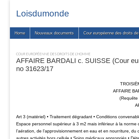
Loisdumonde
Main
Skip
Home
Nouveaux documents
Cour européenne des droits d
menu
to
content
COUR EUROPÉENNE DES DROITS DE L’HOMME
AFFAIRE BARDALI c. SUISSE (Cour euro
no 31623/17
TROISIÈ
AFFAIRE BAR
(Requête
A
Art 3 (matériel) • Traitement dégradant • Conditions convenab
Espace personnel supérieur à 3 m2 mais inférieur à la norme 
l’aération, de l’approvisionnement en eau et en nourriture, du 
autres activités hors cellule • Soins médicaux appropriés • D