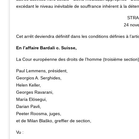
excédant le niveau inévitable de souffrance inhérent à la déten
STR
24 nov
Cet arrêt deviendra définitif dans les conditions définies à l’ar
En l’affaire Bardali c. Suisse,
La Cour européenne des droits de l’homme (troisième sectio
Paul Lemmens, président,
Georgios A. Serghides,
Helen Keller,
Georges Ravarani,
María Elósegui,
Darian Pavli,
Peeter Roosma, juges,
et de Milan Blaško, greffier de section,
Vu :