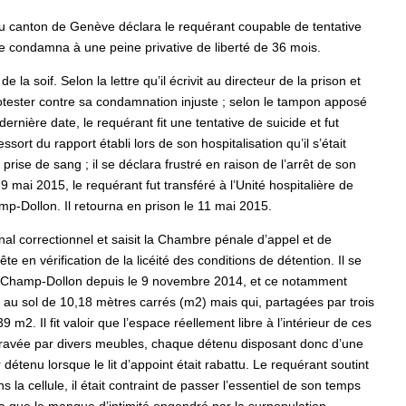
 du canton de Genève déclara le requérant coupable de tentative
 le condamna à une peine privative de liberté de 36 mois.
la soif. Selon la lettre qu’il écrivit au directeur de la prison et
i protester contre sa condamnation injuste ; selon le tampon apposé
 dernière date, le requérant fit une tentative de suicide et fut
rt du rapport établi lors de son hospitalisation qu’il s’était
ise de sang ; il se déclara frustré en raison de l’arrêt de son
9 mai 2015, le requérant fut transféré à l’Unité hospitalière de
amp-Dollon. Il retourna en prison le 11 mai 2015.
unal correctionnel et saisit la Chambre pénale d’appel et de
 en vérification de la licéité des conditions de détention. Il se
 de Champ-Dollon depuis le 9 novembre 2014, et ce notamment
 au sol de 10,18 mètres carrés (m2) mais qui, partagées par trois
m2. Il fit valoir que l’espace réellement libre à l’intérieur de ces
 entravée par divers meubles, chaque détenu disposant donc d’une
détenu lorsque le lit d’appoint était rabattu. Le requérant soutint
 la cellule, il était contraint de passer l’essentiel de son temps