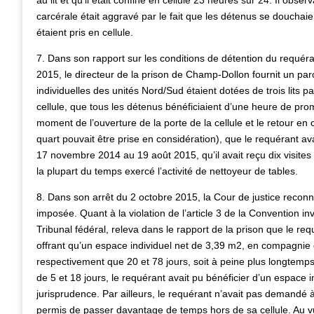
au lit et qu’il était confiné en cellule 23 heures sur 24. Il ob
carcérale était aggravé par le fait que les détenus se douchai
étaient pris en cellule.
7. Dans son rapport sur les conditions de détention du requéra
2015, le directeur de la prison de Champ-Dollon fournit un parco
individuelles des unités Nord/Sud étaient dotées de trois lits pa
cellule, que tous les détenus bénéficiaient d’une heure de prom
moment de l’ouverture de la porte de la cellule et le retour e
quart pouvait être prise en considération), que le requérant a
17 novembre 2014 au 19 août 2015, qu’il avait reçu dix visite
la plupart du temps exercé l’activité de nettoyeur de tables.
8. Dans son arrêt du 2 octobre 2015, la Cour de justice reconn
imposée. Quant à la violation de l’article 3 de la Convention in
Tribunal fédéral, releva dans le rapport de la prison que le req
offrant qu’un espace individuel net de 3,39 m2, en compagnie 
respectivement que 20 et 78 jours, soit à peine plus longtemps 
de 5 et 18 jours, le requérant avait pu bénéficier d’un espace i
jurisprudence. Par ailleurs, le requérant n’avait pas demandé à b
permis de passer davantage de temps hors de sa cellule. Au vu