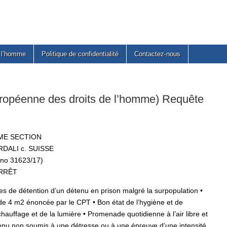
e l’homme
Politique de confidentialité
Contactez-nous
péenne des droits de l’homme) Requête
ME SECTION
DALI c. SUISSE
 no 31623/17)
RRÊT
les de détention d’un détenu en prison malgré la surpopulation
•
de 4 m2 énoncée par le CPT • Bon état de l’hygiène et de
chauffage et de la lumière • Promenade quotidienne à l’air libre et
étenu non soumis à une détresse ou à une épreuve d’une intensité