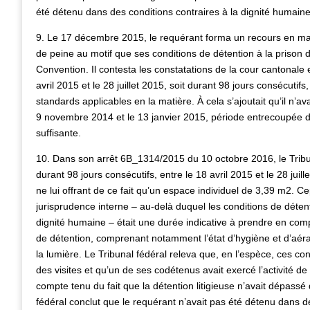
été détenu dans des conditions contraires à la dignité humaine
9. Le 17 décembre 2015, le requérant forma un recours en mat
de peine au motif que ses conditions de détention à la prison de 
Convention. Il contesta les constatations de la cour cantonale 
avril 2015 et le 28 juillet 2015, soit durant 98 jours consécuti
standards applicables en la matière. À cela s’ajoutait qu’il n’a
9 novembre 2014 et le 13 janvier 2015, période entrecoupée d’u
suffisante.
10. Dans son arrêt 6B_1314/2015 du 10 octobre 2016, le Tribun
durant 98 jours consécutifs, entre le 18 avril 2015 et le 28 juil
ne lui offrant de ce fait qu’un espace individuel de 3,39 m2. Cep
jurisprudence interne – au-delà duquel les conditions de détenti
dignité humaine – était une durée indicative à prendre en comp
de détention, comprenant notamment l’état d’hygiène et d’aérat
la lumière. Le Tribunal fédéral releva que, en l’espèce, ces co
des visites et qu’un de ses codétenus avait exercé l’activité d
compte tenu du fait que la détention litigieuse n’avait dépassé q
fédéral conclut que le requérant n’avait pas été détenu dans d