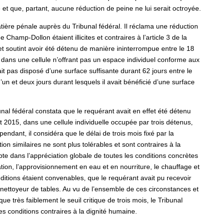
 et que, partant, aucune réduction de peine ne lui serait octroyée.
ière pénale auprès du Tribunal fédéral. Il réclama une réduction
Champ-Dollon étaient illicites et contraires à l’article 3 de la
et soutint avoir été détenu de manière ininterrompue entre le 18
fs, dans une cellule n’offrant pas un espace individuel conforme aux
vait pas disposé d’une surface suffisante durant 62 jours entre le
n et deux jours durant lesquels il avait bénéficié d’une surface
al fédéral constata que le requérant avait en effet été détenu
let 2015, dans une cellule individuelle occupée par trois détenus,
endant, il considéra que le délai de trois mois fixé par la
on similaires ne sont plus tolérables et sont contraires à la
te dans l’appréciation globale de toutes les conditions concrètes
ion, l’approvisionnement en eau et en nourriture, le chauffage et
nditions étaient convenables, que le requérant avait pu recevoir
e nettoyeur de tables. Au vu de l’ensemble de ces circonstances et
ue très faiblement le seuil critique de trois mois, le Tribunal
es conditions contraires à la dignité humaine.