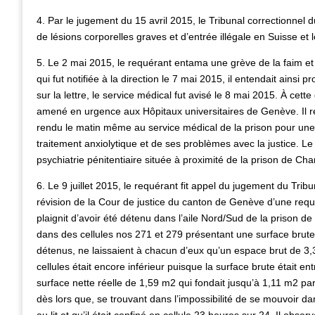
4. Par le jugement du 15 avril 2015, le Tribunal correctionnel
de lésions corporelles graves et d’entrée illégale en Suisse et
5. Le 2 mai 2015, le requérant entama une grève de la faim et de 
qui fut notifiée à la direction le 7 mai 2015, il entendait ains
sur la lettre, le service médical fut avisé le 8 mai 2015. À cette
amené en urgence aux Hôpitaux universitaires de Genève. Il resso
rendu le matin même au service médical de la prison pour une pr
traitement anxiolytique et de ses problèmes avec la justice. Le 
psychiatrie pénitentiaire située à proximité de la prison de Ch
6. Le 9 juillet 2015, le requérant fit appel du jugement du Trib
révision de la Cour de justice du canton de Genève d’une requête
plaignit d’avoir été détenu dans l’aile Nord/Sud de la prison
dans des cellules nos 271 et 279 présentant une surface brute
détenus, ne laissaient à chacun d’eux qu’un espace brut de 3,39 
cellules était encore inférieur puisque la surface brute était
surface nette réelle de 1,59 m2 qui fondait jusqu’à 1,11 m2 par 
dès lors que, se trouvant dans l’impossibilité de se mouvoir dans