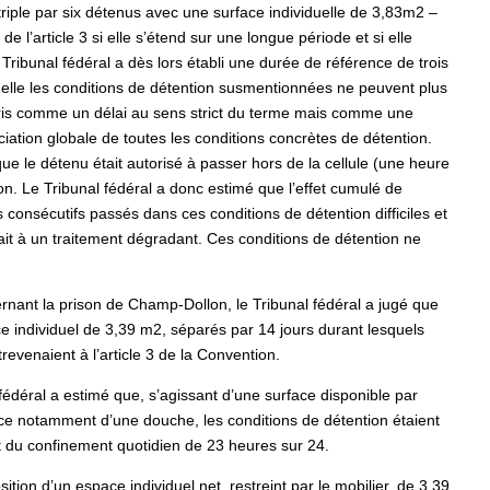
 triple par six détenus avec une surface individuelle de 3,83m2 –
de l’article 3 si elle s’étend sur une longue période et si elle
ribunal fédéral a dès lors établi une durée de référence de trois
uelle les conditions de détention susmentionnées ne peuvent plus
mpris comme un délai au sens strict du terme mais comme une
iation globale de toutes les conditions concrètes de détention.
que le détenu était autorisé à passer hors de la cellule (une heure
on. Le Tribunal fédéral a donc estimé que l’effet cumulé de
 consécutifs passés dans ces conditions de détention difficiles et
ait à un traitement dégradant. Ces conditions de détention ne
ant la prison de Champ-Dollon, le Tribunal fédéral a jugé que
 individuel de 3,39 m2, séparés par 14 jours durant lesquels
revenaient à l’article 3 de la Convention.
édéral a estimé que, s’agissant d’une surface disponible par
nce notamment d’une douche, les conditions de détention étaient
et du confinement quotidien de 23 heures sur 24.
tion d’un espace individuel net, restreint par le mobilier, de 3,39