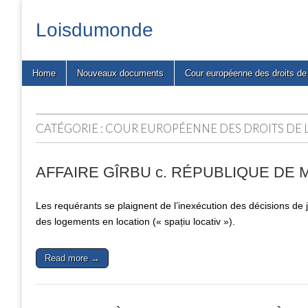
Loisdumonde
Main
Skip
Home
Nouveaux documents
Cour européenne des droits d
menu
to
content
CATÉGORIE :
COUR EUROPÉENNE DES DROITS DE
AFFAIRE GÎRBU c. RÉPUBLIQUE DE MOL
Les requérants se plaignent de l’inexécution des décisions de ju
des logements en location (« spațiu locativ »).
Read more →