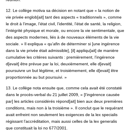
12. Le collège motiva sa décision en notant que « la notion de
vie privée englob[ait] tant des aspects « traditionnels », comme
le droit à l’image, l’état civil, l’identité, l’état de santé, la religion,
l’intégrité physique et morale, ou encore la vie sentimentale, que
des aspects modernes, liés à de nouveaux éléments de la vie
sociale. » Il expliqua « qu’afin de déterminer si [une ingérence
dans la vie privée était admissible], [il] appliqu[ait] de manière
cumulative les critères suivants : premièrement, l’ingérence
d[evait] être prévue par la loi, deuxièmement, elle d[evait]
poursuivre un but légitime, et troisièmement, elle d[evait] être
proportionnée au but poursuivi. »
13. Le collège nota ensuite que, comme cela avait été constaté
dans le procès-verbal du 21 juillet 2009, « [l’ingérence causée
par] les articles considérés répond[ait] bien aux deux premières
conditions, mais non à la troisième ». Il conclut que le requérant
avait enfreint non seulement les exigences de la lex specialis
régissant l’accréditation, mais aussi celles de la lex generalis
que constituait la loi no 677/2001.