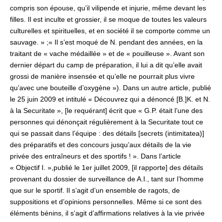
compris son épouse, qu’il vilipende et injurie, même devant les
filles. Il est inculte et grossier, il se moque de toutes les valeurs
culturelles et spirituelles, et en société il se comporte comme un
sauvage. » ;« Il s’est moqué de N. pendant des années, en la
traitant de « vache médaillée » et de « pouilleuse ». Avant son
dernier départ du camp de préparation, il lui a dit qu’elle avait
grossi de manière insensée et qu’elle ne pourrait plus vivre
qu’avec une bouteille d’oxygène »). Dans un autre article, publié
le 25 juin 2009 et intitulé « Découvrez qui a dénoncé [B.]K. et N.
à la Securitate », [le requérant] écrit que « G.P. était l’une des
personnes qui dénonçait régulièrement à la Securitate tout ce
qui se passait dans l’équipe : des détails [secrets (intimitatea)]
des préparatifs et des concours jusqu’aux détails de la vie
privée des entraîneurs et des sportifs ! ». Dans l’article
« Objectif I. »,publié le 1er juillet 2009, [il rapporte] des détails
provenant du dossier de surveillance de A.I., tant sur l’homme
que sur le sportif. Il s’agit d’un ensemble de ragots, de
suppositions et d’opinions personnelles. Même si ce sont des
éléments bénins, il s’agit d’affirmations relatives à la vie privée