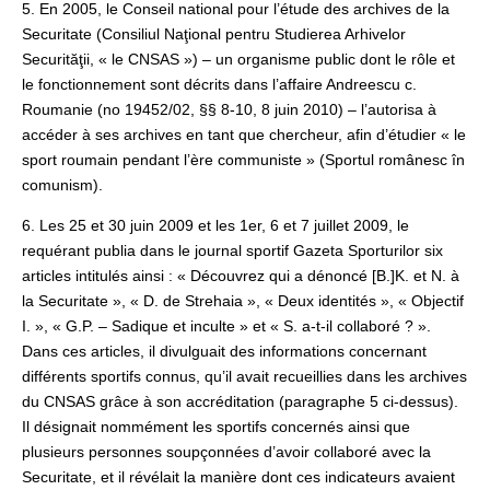
5. En 2005, le Conseil national pour l’étude des archives de la
Securitate (Consiliul Naţional pentru Studierea Arhivelor
Securităţii, « le CNSAS ») – un organisme public dont le rôle et
le fonctionnement sont décrits dans l’affaire Andreescu c.
Roumanie (no 19452/02, §§ 8‑10, 8 juin 2010) – l’autorisa à
accéder à ses archives en tant que chercheur, afin d’étudier « le
sport roumain pendant l’ère communiste » (Sportul românesc în
comunism).
6. Les 25 et 30 juin 2009 et les 1er, 6 et 7 juillet 2009, le
requérant publia dans le journal sportif Gazeta Sporturilor six
articles intitulés ainsi : « Découvrez qui a dénoncé [B.]K. et N. à
la Securitate », « D. de Strehaia », « Deux identités », « Objectif
I. », « G.P. – Sadique et inculte » et « S. a-t-il collaboré ? ».
Dans ces articles, il divulguait des informations concernant
différents sportifs connus, qu’il avait recueillies dans les archives
du CNSAS grâce à son accréditation (paragraphe 5 ci-dessus).
Il désignait nommément les sportifs concernés ainsi que
plusieurs personnes soupçonnées d’avoir collaboré avec la
Securitate, et il révélait la manière dont ces indicateurs avaient