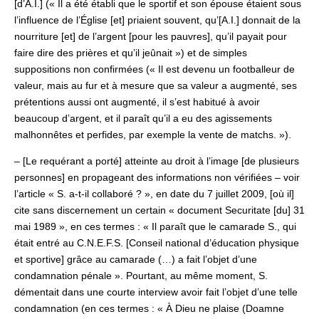
[d’A.I.] (« Il a été établi que le sportif et son épouse étaient sous
l’influence de l’Église [et] priaient souvent, qu’[A.I.] donnait de la
nourriture [et] de l’argent [pour les pauvres], qu’il payait pour
faire dire des prières et qu’il jeûnait ») et de simples
suppositions non confirmées (« Il est devenu un footballeur de
valeur, mais au fur et à mesure que sa valeur a augmenté, ses
prétentions aussi ont augmenté, il s’est habitué à avoir
beaucoup d’argent, et il paraît qu’il a eu des agissements
malhonnêtes et perfides, par exemple la vente de matchs. »).
– [Le requérant a porté] atteinte au droit à l’image [de plusieurs
personnes] en propageant des informations non vérifiées – voir
l’article « S. a-t-il collaboré ? », en date du 7 juillet 2009, [où il]
cite sans discernement un certain « document Securitate [du] 31
mai 1989 », en ces termes : « Il paraît que le camarade S., qui
était entré au C.N.E.F.S. [Conseil national d’éducation physique
et sportive] grâce au camarade (…) a fait l’objet d’une
condamnation pénale ». Pourtant, au même moment, S.
démentait dans une courte interview avoir fait l’objet d’une telle
condamnation (en ces termes : « À Dieu ne plaise (Doamne