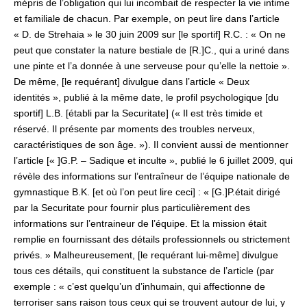
mépris de l’obligation qui lui incombait de respecter la vie intime
et familiale de chacun. Par exemple, on peut lire dans l’article
« D. de Strehaia » le 30 juin 2009 sur [le sportif] R.C. : « On ne
peut que constater la nature bestiale de [R.]C., qui a uriné dans
une pinte et l’a donnée à une serveuse pour qu’elle la nettoie ».
De même, [le requérant] divulgue dans l’article « Deux
identités », publié à la même date, le profil psychologique [du
sportif] L.B. [établi par la Securitate] (« Il est très timide et
réservé. Il présente par moments des troubles nerveux,
caractéristiques de son âge. »). Il convient aussi de mentionner
l’article [« ]G.P. – Sadique et inculte », publié le 6 juillet 2009, qui
révèle des informations sur l’entraîneur de l’équipe nationale de
gymnastique B.K. [et où l’on peut lire ceci] : « [G.]P.était dirigé
par la Securitate pour fournir plus particulièrement des
informations sur l’entraineur de l’équipe. Et la mission était
remplie en fournissant des détails professionnels ou strictement
privés. » Malheureusement, [le requérant lui-même] divulgue
tous ces détails, qui constituent la substance de l’article (par
exemple : « c’est quelqu’un d’inhumain, qui affectionne de
terroriser sans raison tous ceux qui se trouvent autour de lui, y