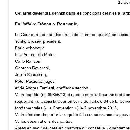
13 oc
Cet arrêt deviendra définitif dans les conditions définies à l’ar
En l’affaire Frâncu c. Roumanie,
La Cour européenne des droits de l’homme (quatrième sectio
Yonko Grozev, président,
Faris Vehabović
Iulia Antoanella Motoc,
Carlo Ranzoni
Georges Ravarani,
Jolien Schukking,
Péter Paczolay, juges,
et de Andrea Tamietti, greffierde section,
Vu la requête (no 69356/13) dirigée contre la Roumanie et dont
requérant »), a saisi la Cour en vertu de l’article 34 de la Co
fondamentales (« la Convention ») le 2 novembre 2013,
Vu la décision de porter la requête à la connaissance du gouv
Vu les observations des parties,
Après en avoir délibéré en chambre du conseil le 22 septembr