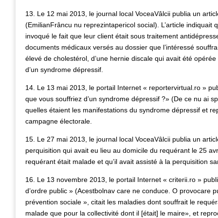
13. Le 12 mai 2013, le journal local VoceaVâlcii publia un arti
(EmilianFrâncu nu reprezintapericol social). L’article indiquait
invoqué le fait que leur client était sous traitement antidépresse
documents médicaux versés au dossier que l’intéressé souffrait 
élevé de cholestérol, d’une hernie discale qui avait été opérée 
d’un syndrome dépressif.
14. Le 13 mai 2013, le portail Internet « reportervirtual.ro » pu
que vous souffriez d’un syndrome dépressif ?» (De ce nu ai spu
quelles étaient les manifestations du syndrome dépressif et r
campagne électorale.
15. Le 27 mai 2013, le journal local VoceaVâlcii publia un articl
perquisition qui avait eu lieu au domicile du requérant le 25 avr
requérant était malade et qu’il avait assisté à la perquisition san
16. Le 13 novembre 2013, le portail Internet « criterii.ro » pub
d’ordre public » (Acestbolnav care ne conduce. O provocare publi
prévention sociale », citait les maladies dont souffrait le requér
malade que pour la collectivité dont il [était] le maire», et rep