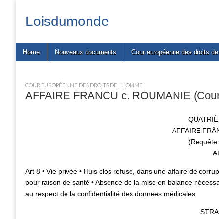
Loisdumonde
Main
Skip
Home
Nouveaux documents
Cour européenne des droits d
menu
to
content
COUR EUROPÉENNE DES DROITS DE L’HOMME
AFFAIRE FRANCU c. ROUMANIE (Cour eu
QUATRIÈ
AFFAIRE FRÂ
(Requête
A
Art 8 • Vie privée • Huis clos refusé, dans une affaire de corr
pour raison de santé • Absence de la mise en balance nécessaire
au respect de la confidentialité des données médicales
STR