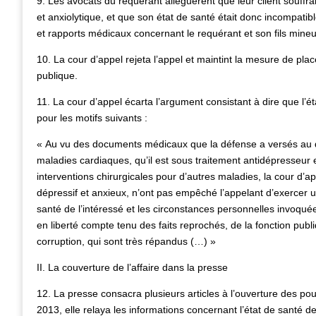
9. Les avocats du requérant alléguèrent que leur client souffrai
et anxiolytique, et que son état de santé était donc incompatib
et rapports médicaux concernant le requérant et son fils mineu
10. La cour d’appel rejeta l’appel et maintint la mesure de pl
publique.
11. La cour d’appel écarta l’argument consistant à dire que l’é
pour les motifs suivants :
« Au vu des documents médicaux que la défense a versés au do
maladies cardiaques, qu’il est sous traitement antidépresseur e
interventions chirurgicales pour d’autres maladies, la cour d’a
dépressif et anxieux, n’ont pas empêché l’appelant d’exercer un
santé de l’intéressé et les circonstances personnelles invoqué
en liberté compte tenu des faits reprochés, de la fonction publ
corruption, qui sont très répandus (…) »
II. La couverture de l’affaire dans la presse
12. La presse consacra plusieurs articles à l’ouverture des pou
2013, elle relaya les informations concernant l’état de santé de 