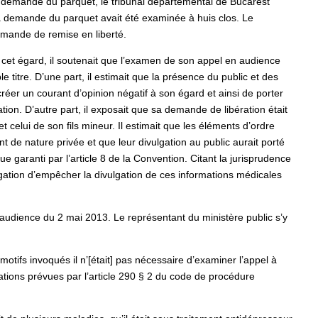
 la demande du parquet, le tribunal départemental de Bucarest
a demande du parquet avait été examinée à huis clos. Le
demande de remise en liberté.
 À cet égard, il soutenait que l’examen de son appel en audience
le titre. D’une part, il estimait que la présence du public et des
créer un courant d’opinion négatif à son égard et ainsi de porter
tion. D’autre part, il exposait que sa demande de libération était
celui de son fils mineur. Il estimait que les éléments d’ordre
t de nature privée et que leur divulgation au public aurait porté
que garanti par l’article 8 de la Convention. Citant la jurisprudence
obligation d’empêcher la divulgation de ces informations médicales
’audience du 2 mai 2013. Le représentant du ministère public s’y
otifs invoqués il n’[était] pas nécessaire d’examiner l’appel à
ations prévues par l’article 290 § 2 du code de procédure