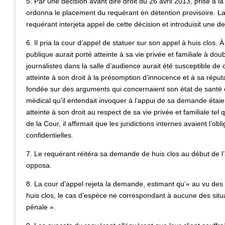
5. Par une décision avant dire droit du 26 avril 2013, prise à
ordonna le placement du requérant en détention provisoire. L
requérant interjeta appel de cette décision et introduisit une 
6. Il pria la cour d’appel de statuer sur son appel à huis clos.
publique aurait porté atteinte à sa vie privée et familiale à doub
journalistes dans la salle d’audience aurait été susceptible de 
atteinte à son droit à la présomption d’innocence et à sa réputa
fondée sur des arguments qui concernaient son état de santé et 
médical qu’il entendait invoquer à l’appui de sa demande étaien
atteinte à son droit au respect de sa vie privée et familiale tel 
de la Cour, il affirmait que les juridictions internes avaient l’
confidentielles.
7. Le requérant réitéra sa demande de huis clos au début de l
opposa.
8. La cour d’appel rejeta la demande, estimant qu’« au vu des m
huis clos, le cas d’espèce ne correspondant à aucune des situ
pénale ».