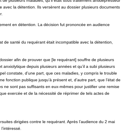
t de plusieurs maladies, qu’il était sous traitement antidépresseur
le avec la détention. Ils versèrent au dossier plusieurs documents
r.
acement en détention. La décision fut prononcée en audience
tat de santé du requérant était incompatible avec la détention,
ssier afin de prouver que [le requérant] souffre de plusieurs
t anxiolytique depuis plusieurs années et qu’il a subi plusieurs
ppel constate, d’une part, que ces maladies, y compris le trouble
e fonction publique jusqu’à présent et, d’autre part, que l’état de
es ne sont pas suffisants en eux-mêmes pour justifier une remise
ique exercée et de la nécessité de réprimer de tels actes de
rsuites dirigées contre le requérant. Après l’audience du 2 mai
l’intéressé.