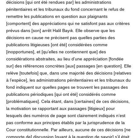
décisions [qui ont été rendues par] les administrations
pénitentiaires et les tribunaux du fond concernant le refus de
remettre les publications en question aux plaignants
[comportent] des appréciations qui ne satisfont pas aux critères
prévus dans [son] arrêt Halil Bayık. Elle observe que les
décisions en cause ne précisent pas quelles parties des
publications litigieuses [ont été] considérées comme
[inopportunes], et [qu’elles ne contiennent que] des
considérations abstraites, au lieu d’une appréciation [fondée
sur] des références concrètes [aux] passages [en question]. Elle
relève [toutefois] que, dans une majorité des décisions [relatives
à l’espèce], les administrations pénitentiaires et les tribunaux du
fond indiquent sur quelles pages se trouvent les passages des
publications périodiques [qui ont été] considérés comme
[problématiques]. Cela étant, dans [certaines] de ces décisions,
la motivation se rapportant aux passages [litigieux] pour
lesquels des numéros de page sont clairement indiqués n’est
pas conforme aux principes établis par la jurisprudence de la
Cour constitutionnelle. Par ailleurs, aucune de ces décisions [ne
comporte de] discussion [quant à la question de savoir] s’il était