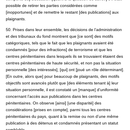
possible de retirer les parties considérées comme
[inopportunes] et de remettre le restant [des publications] aux
plaignants.
50. Prises dans leur ensemble, les décisions de l’administration
et des tribunaux du fond montrent que [ce sont] des motifs
catégoriques, tels que le fait que les plaignants avaient été
condamnés [pour des infractions] de terrorisme et que les
centres pénitentiaires dans lesquels ils se trouvaient étaient des
centres pénitentiaires de haute sécurité, et non pas la situation
personnelle [des intéressés], [qui] ont [joué un rôle déterminant].
[En outre, alors que] pour beaucoup de plaignants, des motifs
objectifs sont avancés plutôt que [des éléments tenant à] leur
situation personnelle, il est constaté un [manque] d’uniformité
concernant l’accès aux publications dans les centres
pénitentiaires. On observe [ainsi] [une disparité] des
considérations [prises en compte], parmi tous les centres
pénitentiaires du pays, quant à la remise ou non d’une même
publication à des détenus et condamnés présentant un statut
semblable.