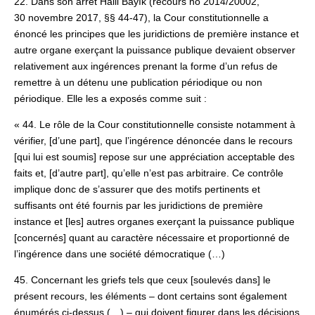
22. Dans son arrêt Halil Bayık (recours no 2014/20002,
30 novembre 2017, §§ 44-47), la Cour constitutionnelle a
énoncé les principes que les juridictions de première instance et
autre organe exerçant la puissance publique devaient observer
relativement aux ingérences prenant la forme d’un refus de
remettre à un détenu une publication périodique ou non
périodique. Elle les a exposés comme suit :
« 44. Le rôle de la Cour constitutionnelle consiste notamment à
vérifier, [d’une part], que l’ingérence dénoncée dans le recours
[qui lui est soumis] repose sur une appréciation acceptable des
faits et, [d’autre part], qu’elle n’est pas arbitraire. Ce contrôle
implique donc de s’assurer que des motifs pertinents et
suffisants ont été fournis par les juridictions de première
instance et [les] autres organes exerçant la puissance publique
[concernés] quant au caractère nécessaire et proportionné de
l’ingérence dans une société démocratique (…)
45. Concernant les griefs tels que ceux [soulevés dans] le
présent recours, les éléments – dont certains sont également
énumérés ci-dessus (…) – qui doivent figurer dans les décisions