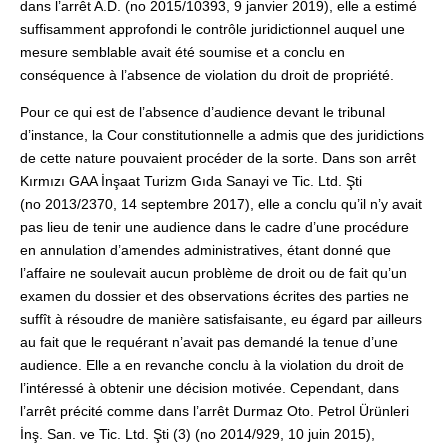
dans l’arrêt A.D. (no 2015/10393, 9 janvier 2019), elle a estimé
suffisamment approfondi le contrôle juridictionnel auquel une
mesure semblable avait été soumise et a conclu en
conséquence à l’absence de violation du droit de propriété.
Pour ce qui est de l’absence d’audience devant le tribunal
d’instance, la Cour constitutionnelle a admis que des juridictions
de cette nature pouvaient procéder de la sorte. Dans son arrêt
Kırmızı GAA İnşaat Turizm Gıda Sanayi ve Tic. Ltd. Şti
(no 2013/2370, 14 septembre 2017), elle a conclu qu’il n’y avait
pas lieu de tenir une audience dans le cadre d’une procédure
en annulation d’amendes administratives, étant donné que
l’affaire ne soulevait aucun problème de droit ou de fait qu’un
examen du dossier et des observations écrites des parties ne
suffît à résoudre de manière satisfaisante, eu égard par ailleurs
au fait que le requérant n’avait pas demandé la tenue d’une
audience. Elle a en revanche conclu à la violation du droit de
l’intéressé à obtenir une décision motivée. Cependant, dans
l’arrêt précité comme dans l’arrêt Durmaz Oto. Petrol Ürünleri
İnş. San. ve Tic. Ltd. Şti (3) (no 2014/929, 10 juin 2015),