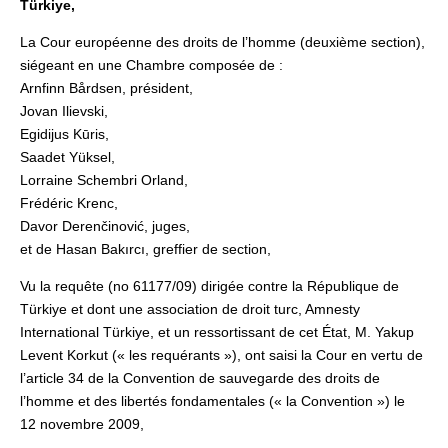
Türkiye,
La Cour européenne des droits de l’homme (deuxième section),
siégeant en une Chambre composée de :
Arnfinn Bårdsen, président,
Jovan Ilievski,
Egidijus Kūris,
Saadet Yüksel,
Lorraine Schembri Orland,
Frédéric Krenc,
Davor Derenčinović, juges,
et de Hasan Bakırcı, greffier de section,
Vu la requête (no 61177/09) dirigée contre la République de
Türkiye et dont une association de droit turc, Amnesty
International Türkiye, et un ressortissant de cet État, M. Yakup
Levent Korkut (« les requérants »), ont saisi la Cour en vertu de
l’article 34 de la Convention de sauvegarde des droits de
l’homme et des libertés fondamentales (« la Convention ») le
12 novembre 2009,